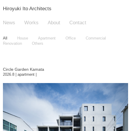
Hiroyuki Ito Architects
News
Works
About
Contact
All
House
Apartment
Office
Commercial
Renovation
Others
Circle Garden Kamata
2026.8 | apartment |