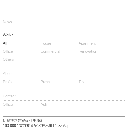
News
Works
All
House
Apartment
Office
Commercial
Renovation
Others
About
Profile
Press
Text
Contact
Office
Ask
伊藤博之建築設計事務所
160-0007 東京都新宿区荒木町14
>>Map