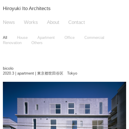
Hiroyuki Ito Architects
News
Works
About
Contact
All
House
Apartment
Office
Commercial
Renovation
Others
bicolo
2020.3 | apartment | 東京都世田谷区 Tokyo