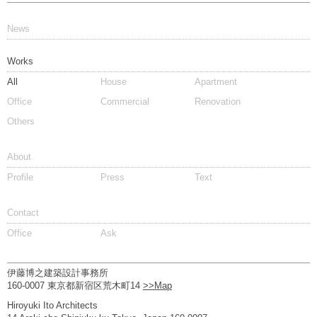
News
Works
All
House
Apartment
Office
Commercial
Renovation
Others
About
Profile
Press
Text
Contact
Office
Ask
伊藤博之建築設計事務所
160-0007 東京都新宿区荒木町14
>>Map
Hiroyuki Ito Architects