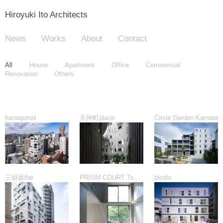
Hiroyuki Ito Architects
News
Works
About
Contact
All
House
Apartment
Office
Commercial
Renovation
Others
hanaqumoi
天神町place
Circle Garden Kamata
三組坂flat
PRISM COURT Tsukishima
bicolo