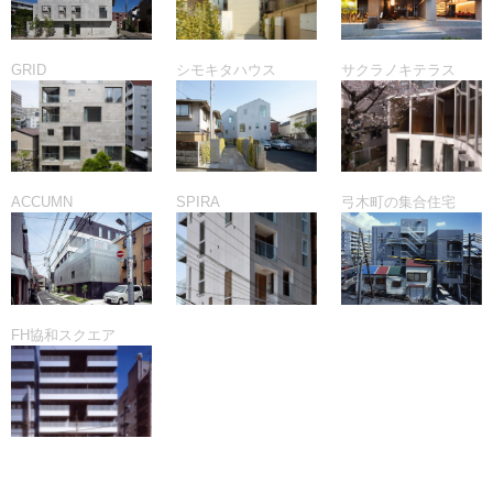
GRID
シモキタハウス
サクラノキテラス
ACCUMN
SPIRA
弓木町の集合住宅
FH協和スクエア