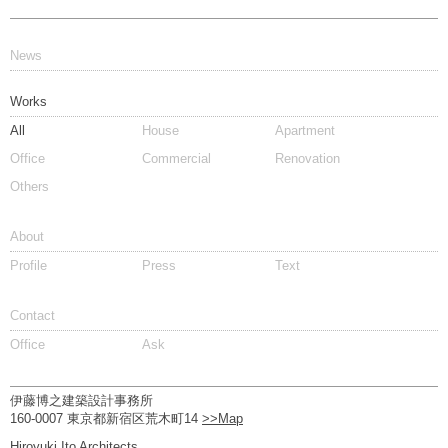
News
Works
All
House
Apartment
Office
Commercial
Renovation
Others
About
Profile
Press
Text
Contact
Office
Ask
伊藤博之建築設計事務所
160-0007 東京都新宿区荒木町14
>>Map
Hiroyuki Ito Architects