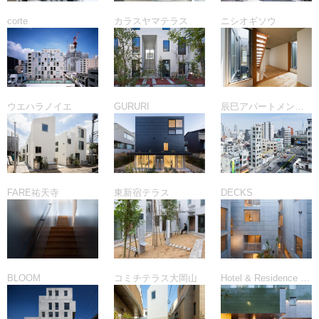
corte
カラスヤマテラス
ニシオギソウ
ウエハラノイエ
GURURI
辰巳アパートメントハウス
FARE祐天寺
東新宿テラス
DECKS
BLOOM
コミチテラス大岡山
Hotel & Residence Roppongi