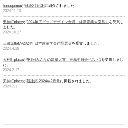
hanaqumoi
が
日経XTECH
に紹介されました。
2024.11.10
天神町place
が
2024年度グッドデザイン金賞（経済産業大臣賞）
を受賞し
ました。
2024.10.17
三組坂flat
が
2024年日本建築学会作品選奨
を受賞しました。
2024.4.19
天神町place
が
第1回みんなの建築大賞 推薦委員会ベスト1
を受賞しまし
た。
2024.2.17
天神町place
が
新建築 2024年2月号
に掲載されました。
2024.2.1