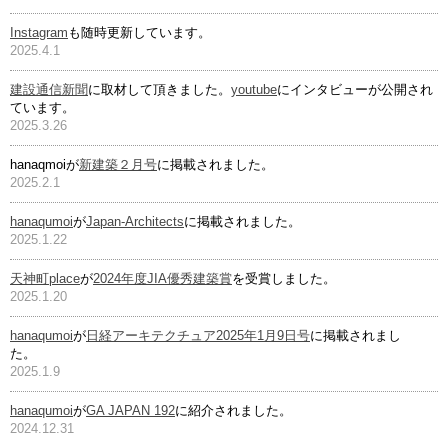
Instagram
も随時更新しています。
2025.4.1
建設通信新聞
に取材して頂きました。
youtube
にインタビューが公開され
ています。
2025.3.26
hanaqmoiが
新建築２月号
に掲載されました。
2025.2.1
hanaqumoi
が
Japan-Architects
に掲載されました。
2025.1.22
天神町place
が
2024年度JIA優秀建築賞
を受賞しました。
2025.1.20
hanaqumoi
が
日経アーキテクチュア2025年1月9日号
に掲載されまし
た。
2025.1.9
hanaqumoi
が
GA JAPAN 192
に紹介されました。
2024.12.31