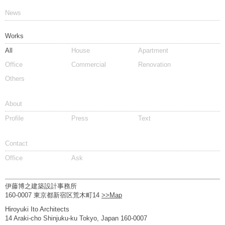
News
Works
All
House
Apartment
Office
Commercial
Renovation
Others
About
Profile
Press
Text
Contact
Office
Ask
伊藤博之建築設計事務所
160-0007 東京都新宿区荒木町14
>>Map
Hiroyuki Ito Architects
14 Araki-cho Shinjuku-ku Tokyo, Japan 160-0007