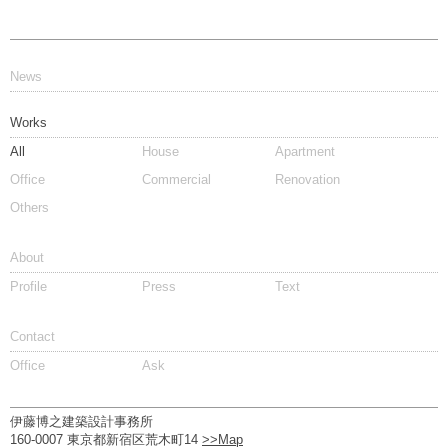
News
Works
All
House
Apartment
Office
Commercial
Renovation
Others
About
Profile
Press
Text
Contact
Office
Ask
伊藤博之建築設計事務所
160-0007 東京都新宿区荒木町14
>>Map