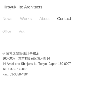
Hiroyuki Ito Architects
News
Works
About
Contact
Office
Ask
伊藤博之建築設計事務所
160-0007 東京都新宿区荒木町14
14 Araki-cho Shinjuku-ku Tokyo, Japan 160-0007
Tel. 03-6273-2018
Fax. 03-3358-4304