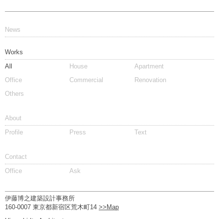
超高層...
News
Works
All
House
Apartment
Office
Commercial
Renovation
Others
About
Profile
Press
Text
Contact
Office
Ask
伊藤博之建築設計事務所
160-0007 東京都新宿区荒木町14
>>Map