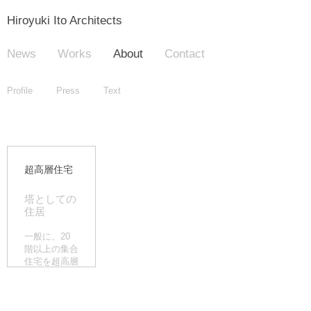
Hiroyuki Ito Architects
News
Works
About
Contact
Profile
Press
Text
超高層住宅
塔としての
住居
一般に、20
階以上の集合
住宅を超高層
住宅と言う。
2005年以降
に完成予定の