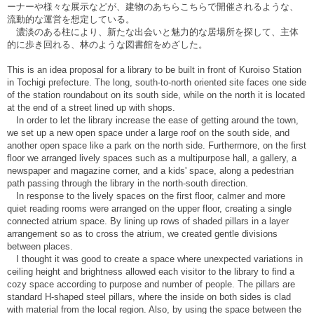
ーナーや様々な展示などが、建物のあちらこちらで開催されるような、
流動的な運営を想定している。
濃淡のある柱により、新たな出会いと魅力的な居場所を探して、主体
的に歩き回れる、林のような図書館をめざした。
This is an idea proposal for a library to be built in front of Kuroiso Station
in Tochigi prefecture. The long, south-to-north oriented site faces one side
of the station roundabout on its south side, while on the north it is located
at the end of a street lined up with shops.
In order to let the library increase the ease of getting around the town,
we set up a new open space under a large roof on the south side, and
another open space like a park on the north side. Furthermore, on the first
floor we arranged lively spaces such as a multipurpose hall, a gallery, a
newspaper and magazine corner, and a kids' space, along a pedestrian
path passing through the library in the north-south direction.
In response to the lively spaces on the first floor, calmer and more
quiet reading rooms were arranged on the upper floor, creating a single
connected atrium space. By lining up rows of shaded pillars in a layer
arrangement so as to cross the atrium, we created gentle divisions
between places.
I thought it was good to create a space where unexpected variations in
ceiling height and brightness allowed each visitor to the library to find a
cozy space according to purpose and number of people. The pillars are
standard H-shaped steel pillars, where the inside on both sides is clad
with material from the local region. Also, by using the space between the