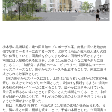
栃木県の黒磯駅前に建つ図書館のプロポーザル案。南北に長い敷地は南
側で駅前ロータリーに面する一方で、北側では商店が立ち並ぶ通りの端
部に位置している。図書館を介してまち全体に回遊性が広がるように、
南側には大屋根のある広場を、北側には公園のような広場を新たに設
け、さらに、1階部分に多目的ホール、ギャラリー、新聞雑誌コーナー、
キッズスペースなど、賑やかなスペースを配置することで、南北に通り
抜けられる散策路とした。
1階の賑やかなスペースに対し、上階ほど落ち着いた静かな閲覧室を配
置し、吹抜けで1つながりの空間とした。吹抜けを横断するように濃淡の
ある柱の列をレイヤー状に並べることで、緩やかに場所をわけている。
天井高や明るさの違いとともに変化にとんだ場所をつくることで、来館
者が目的や人数に応じて、それぞれの居心地のよい場所を見つけられる
ような空間がよいと思った。
柱は、規格のH形鋼で、両面の溝には地域の素材が嵌め込まれる。ま
た、隣の柱との間に棚板を渡すことで、予備の本棚とした。企画図書コ