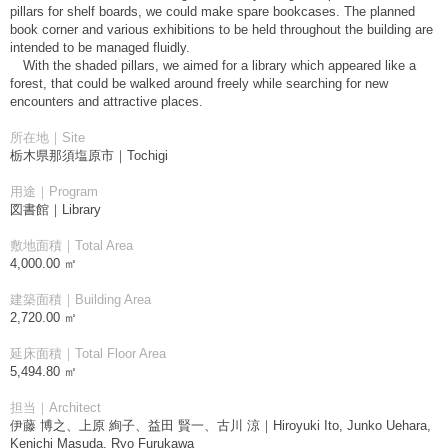
pillars for shelf boards, we could make spare bookcases. The planned
book corner and various exhibitions to be held throughout the building are
intended to be managed fluidly.
With the shaded pillars, we aimed for a library which appeared like a
forest, that could be walked around freely while searching for new
encounters and attractive places.
所在地｜Site
栃木県那須塩原市｜Tochigi
用途｜Program
図書館｜Library
敷地面積｜Total Area
4,000.00 ㎡
建築面積｜Building Area
2,720.00 ㎡
延床面積｜Total Floor Area
5,494.80 ㎡
担当｜Architect
伊藤 博之、上原 絢子、益田 賢一、古川 涼｜Hiroyuki Ito, Junko Uehara,
Kenichi Masuda, Ryo Furukawa