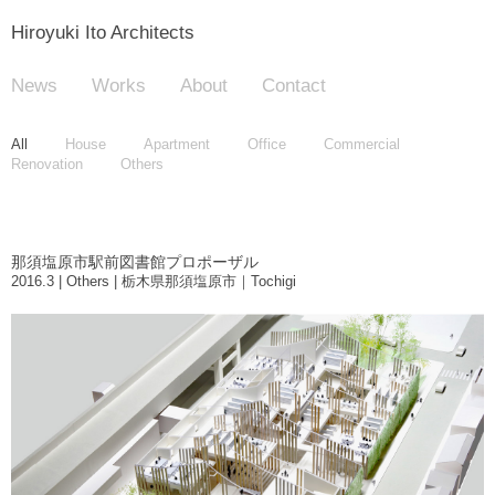
Hiroyuki Ito Architects
News
Works
About
Contact
All
House
Apartment
Office
Commercial
Renovation
Others
那須塩原市駅前図書館プロポーザル
2016.3 | Others | 栃木県那須塩原市｜Tochigi