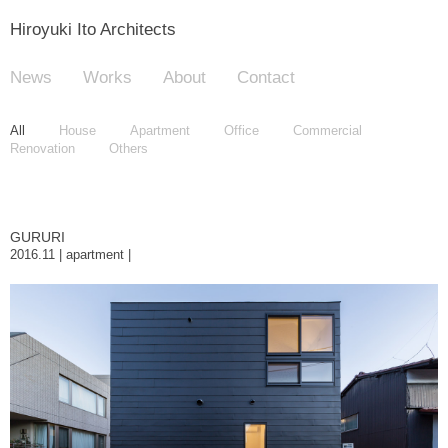
Hiroyuki Ito Architects
News
Works
About
Contact
All
House
Apartment
Office
Commercial
Renovation
Others
GURURI
2016.11 | apartment |