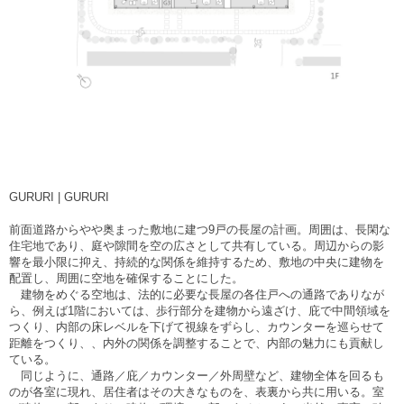
GURURI | GURURI
前面道路からやや奥まった敷地に建つ9戸の長屋の計画。周囲は、長閑な
住宅地であり、庭や隙間を空の広さとして共有している。周辺からの影
響を最小限に抑え、持続的な関係を維持するため、敷地の中央に建物を
配置し、周囲に空地を確保することにした。
建物をめぐる空地は、法的に必要な長屋の各住戸への通路でありなが
ら、例えば1階においては、歩行部分を建物から遠ざけ、庇で中間領域を
つくり、内部の床レベルを下げて視線をずらし、カウンターを巡らせて
距離をつくり、、内外の関係を調整することで、内部の魅力にも貢献し
ている。
同じように、通路／庇／カウンター／外周壁など、建物全体を回るも
のが各室に現れ、居住者はその大きなものを、表裏から共に用いる。室