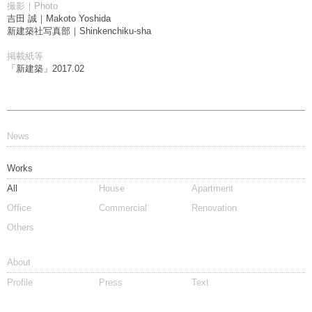
撮影｜Photo
吉田 誠｜Makoto Yoshida
新建築社写真部｜Shinkenchiku-sha
掲載紙等
「新建築」2017.02
News
Works
All
House
Apartment
Office
Commercial
Renovation
Others
About
Profile
Press
Text