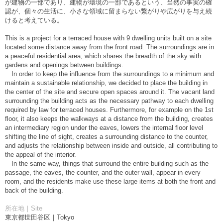
が建物の一部であり、建物が環境の一部であるという、当然の事実の確
認が、個々の生活に、小さな領域に留まらない繋がりや広がりを与え続
けると考えている。
This is a project for a terraced house with 9 dwelling units built on a site
located some distance away from the front road. The surroundings are in
a peaceful residential area, which shares the breadth of the sky with
gardens and openings between buildings.
In order to keep the influence from the surroundings to a minimum and
maintain a sustainable relationship, we decided to place the building in
the center of the site and secure open spaces around it. The vacant land
surrounding the building acts as the necessary pathway to each dwelling
required by law for terraced houses. Furthermore, for example on the 1st
floor, it also keeps the walkways at a distance from the building, creates
an intermediary region under the eaves, lowers the internal floor level
shifting the line of sight, creates a surrounding distance to the counter,
and adjusts the relationship between inside and outside, all contributing to
the appeal of the interior.
In the same way, things that surround the entire building such as the
passage, the eaves, the counter, and the outer wall, appear in every
room, and the residents make use these large items at both the front and
back of the building.
所在地｜Site
東京都世田谷区｜Tokyo