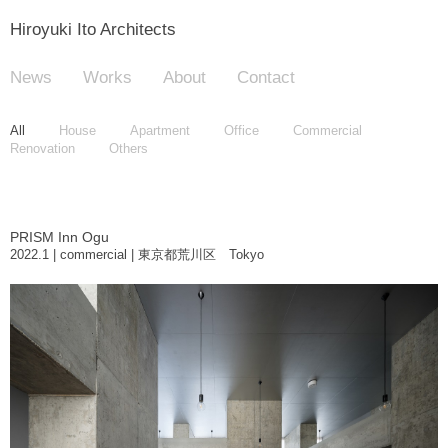
Hiroyuki Ito Architects
News
Works
About
Contact
All
House
Apartment
Office
Commercial
Renovation
Others
PRISM Inn Ogu
2022.1 | commercial | 東京都荒川区 Tokyo