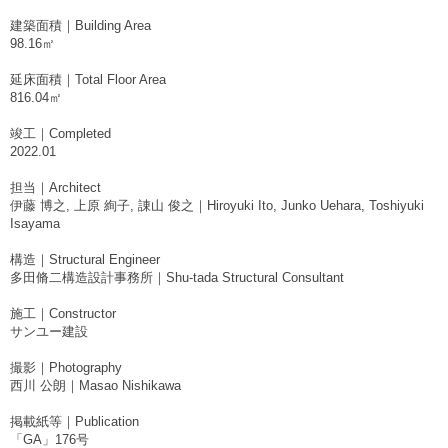
建築面積｜Building Area
98.16㎡
延床面積｜Total Floor Area
816.04㎡
竣工｜Completed
2022.01
担当｜Architect
伊藤 博之, 上原 絢子, 諌山 俊之｜Hiroyuki Ito, Junko Uehara, Toshiyuki
Isayama
構造｜Structural Engineer
多田脩二構造設計事務所｜Shu-tada Structural Consultant
施工｜Constructor
サンユー建設
撮影｜Photography
西川 公朗｜Masao Nishikawa
掲載紙等｜Publication
「GA」176号