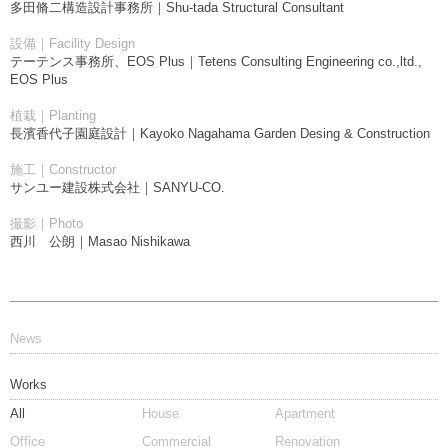
多田脩二構造設計事務所｜Shu-tada Structural Consultant
設備｜Facility Design
テーテンス事務所、EOS Plus｜Tetens Consulting Engineering co.,ltd.,
EOS Plus
植栽｜Planting
長濱香代子園庭設計｜Kayoko Nagahama Garden Desing & Construction
施工｜Constructor
サンユー建設株式会社｜SANYU-CO.
撮影｜Photo
西川 公朗｜Masao Nishikawa
News
Works
All
House
Apartment
Office
Commercial
Renovation