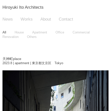
Hiroyuki Ito Architects
News
Works
About
Contact
All
House
Apartment
Office
Commercial
Renovation
Others
天神町place
2023.8 | apartment | 東京都文京区 Tokyo